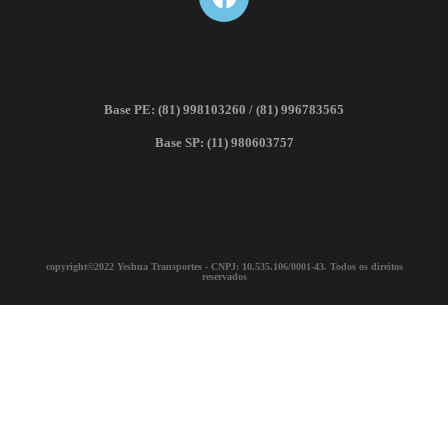
Base PE: (81) 998103260 / (81) 996783565
Base SP: (11) 980603757
copyright©2022 Yeshua Transportes - CNPJ: 10.535.106/0001-43. Todos os direitos
reservados