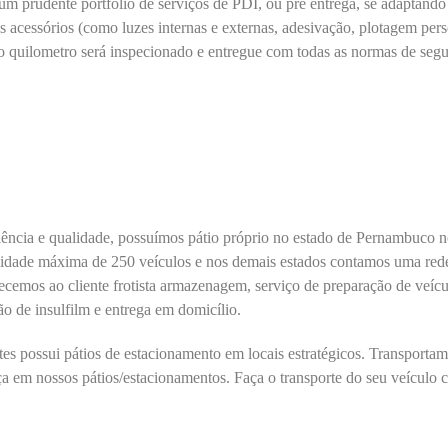
m prudente portfólio de serviços de PDI, ou pré entrega, se adaptando 
s acessórios (como luzes internas e externas, adesivação, plotagem pers
o quilometro será inspecionado e entregue com todas as normas de segu
ência e qualidade, possuímos pátio próprio no estado de Pernambuco n
idade máxima de 250 veículos e nos demais estados contamos uma rede 
cemos ao cliente frotista armazenagem, serviço de preparação de veícul
ção de insulfilm e entrega em domicílio.
tes possui pátios de estacionamento em locais estratégicos. Transport
a em nossos pátios/estacionamentos. Faça o transporte do seu veículo 