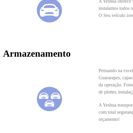
A Yeshua oferece u
instalamos todos o
O Seu veículo zer
Armazenamento
Pensando na excel
Guararapes, capac
da operação. Forne
de plotter, instala
A Yeshua transpor
com total seguranç
orçamento!